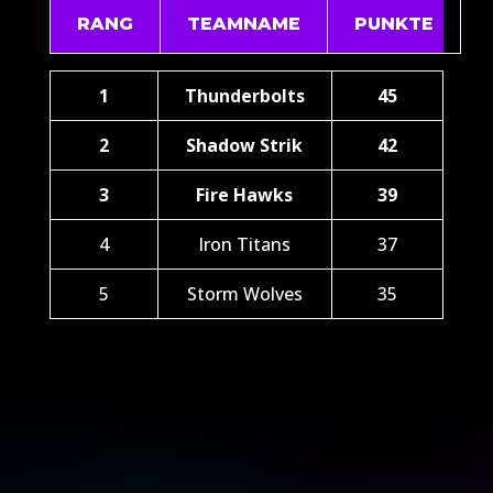
RANG
TEAMNAME
PUNKTE
1
Thunderbolts
45
2
Shadow Strik
42
3
Fire Hawks
39
4
Iron Titans
37
5
Storm Wolves
35